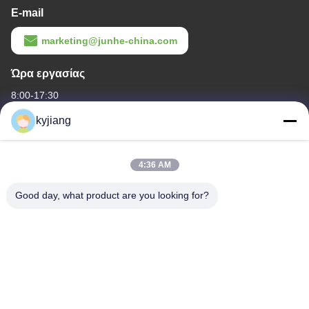
E-mail
marketing@junhe-china.com
Ώρα εργασίας
8:00-17:30
kyjiang
Η διεύθυνσή μας
Διεύθυνση εταιρείας
4:36 AM
Αριθ. 12, δρόμος Xingtang West, περιοχή Xinbei, πόλη
Changzhou, επαρχία Jiangsu
Good day, what product are you looking for?
Διεύθυνση εργοστασίου
Αριθ. 12, δρόμος Xingtang West, περιοχή Xinbei, πόλη
Changzhou, επαρχία Jiangsu
τηλ
86-133-8280-7820