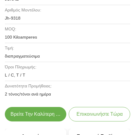
Αριθμός Μοντέλου:
Jh-9318
MOQ:
100 Kiloamperes
Τιμή:
διαπραγματεύσιμα
Όροι Πληρωμής:
L / C, T / T
Δυνατότητα Προμήθειας:
2 τόνος/τόνοι ανά ημέρα
Βρείτε Την Καλύτερη Τιμή
Επικοινωνήστε Τώρα