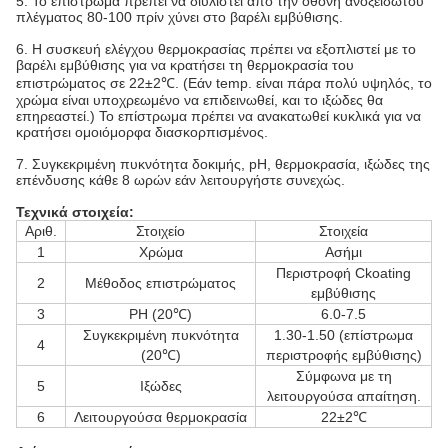
5. Το επίστρωμα πρέπει να διυλιστεί από την οθόνη ανοξείδωτου
πλέγματος 80-100 πρίν χύνει στο βαρέλι εμβύθισης.
6. Η συσκευή ελέγχου θερμοκρασίας πρέπει να εξοπλιστεί με το
βαρέλι εμβύθισης για να κρατήσει τη θερμοκρασία του
επιστρώματος σε 22±2℃. (Εάν temp. είναι πάρα πολύ υψηλός, το
χρώμα είναι υποχρεωμένο να επιδεινωθεί, και το ιξώδες θα
επηρεαστεί.) Το επίστρωμα πρέπει να ανακατωθεί κυκλικά για να
κρατήσει ομοιόμορφα διασκορπισμένος.
7. Συγκεκριμένη πυκνότητα δοκιμής, pH, θερμοκρασία, ιξώδες της
επένδυσης κάθε 8 ωρών εάν λειτουργήστε συνεχώς.
Τεχνικά στοιχεία:
Αριθ.
Στοιχείο
Στοιχεία
1
Χρώμα
Ασήμι
Περιστροφή Ckoating
2
Μέθοδος επιστρώματος
εμβύθισης
3
PH (20℃)
6.0-7.5
Συγκεκριμένη πυκνότητα
1.30-1.50 (επίστρωμα
4
(20℃)
περιστροφής εμβύθισης)
Σύμφωνα με τη
5
Ιξώδες
λειτουργούσα απαίτηση.
6
Λειτουργούσα θερμοκρασία
22±2℃