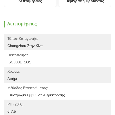
Λεπτομέρειες
Περιγραφή Προϊόντος
Λεπτομέρειες
Τόπος Καταγωγής:
Changzhou Στην Κίνα
Πιστοποίηση:
ISO9001  SGS
Χρώμα:
Ασήμι
Μέθοδος Επιστρώματος:
Επίστρωμα Εμβύθιση-Περιστροφής
PH (20℃):
6-7.5