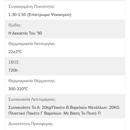
Συγκεκριμένη Πυκνότητα:
1.30-1.50 (επίστρωμα Ψεκασμού)
Ιξώδες:
Η Δεκαετία Του '90
Θερμοκρασία Λειτουργίας:
22±2℃
1$ΟΣ:
720h
Θερμοκρασία Θέρμανσης:
300-320℃
Συσκευασία Λεπτομέρειες:
Συσκευάστε Το Α: 20kg/πακέτο Β Βαρελιών Μετάλλων: 20KG 
Πλαστικό Πακέτο Γ Βαρελιών: Με Βάση Το Ποσό Π
Δυνατότητα Προσφοράς: