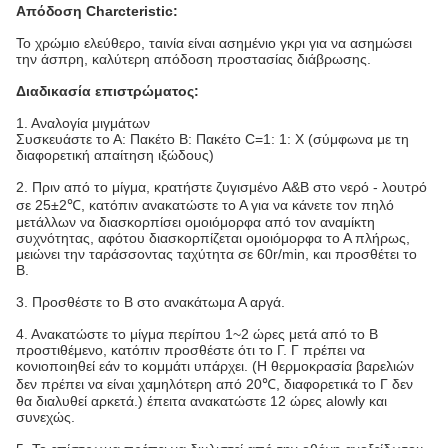
Απόδοση Charcteristic:
Το χρώμιο ελεύθερο, ταινία είναι ασημένιο γκρι για να ασημώσει
την άσπρη, καλύτερη απόδοση προστασίας διάβρωσης.
Διαδικασία επιστρώματος:
1. Αναλογία μιγμάτων
Συσκευάστε το Α: Πακέτο Β: Πακέτο C=1: 1: Χ (σύμφωνα με τη
διαφορετική απαίτηση ιξώδους)
2. Πριν από το μίγμα, κρατήστε ζυγισμένο A&B στο νερό - λουτρό
σε 25±2℃, κατόπιν ανακατώστε το Α για να κάνετε τον πηλό
μετάλλων να διασκορπίσει ομοιόμορφα από τον αναμίκτη
συχνότητας, αφότου διασκορπίζεται ομοιόμορφα το Α πλήρως,
μειώνει την ταράσσοντας ταχύτητα σε 60r/min, και προσθέτει το
Β.
3. Προσθέστε το Β στο ανακάτωμα Α αργά.
4. Ανακατώστε το μίγμα περίπου 1~2 ώρες μετά από το Β
προστιθέμενο, κατόπιν προσθέστε ότι το Γ. Γ πρέπει να
κονιοποιηθεί εάν το κομμάτι υπάρχει. (Η θερμοκρασία βαρελιών
δεν πρέπει να είναι χαμηλότερη από 20℃, διαφορετικά το Γ δεν
θα διαλυθεί αρκετά.) έπειτα ανακατώστε 12 ώρες alowly και
συνεχώς.