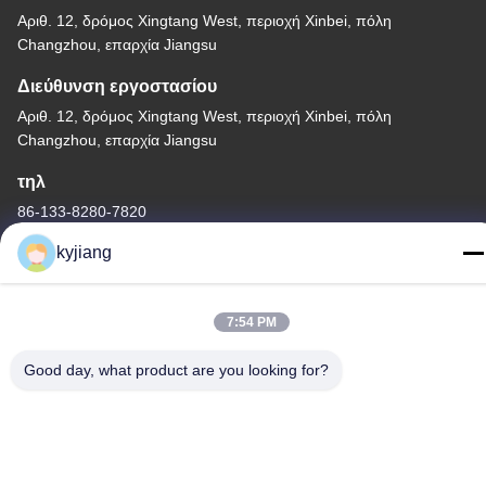
Αριθ. 12, δρόμος Xingtang West, περιοχή Xinbei, πόλη
Changzhou, επαρχία Jiangsu
Διεύθυνση εργοστασίου
Αριθ. 12, δρόμος Xingtang West, περιοχή Xinbei, πόλη
Changzhou, επαρχία Jiangsu
τηλ
86-133-8280-7820
kyjiang
7:54 PM
Κίνα Καλή ποιότητα Επίστρωμα νιφάδων ψευδάργυρου
Προμηθευτής. -2026 Changzhou Junhe Technology Stock
Good day, what product are you looking for?
Co.,Ltd. Όλα τα δικαιώματα διατηρούνται.
Πολιτική απορρήτου
|
Sitemap