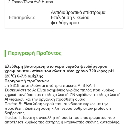
2 Τόνος/τόνοι Ανά Ημέρα
Αντιδιαβρωτικό επίστρωμα
, 
Επισημαίνω:
Επένδυση νικελίου 
ψευδάργυρου
Περιγραφή Προϊόντος
Ελεύθερη βασισμένη στο νερό νιφάδα ψευδάργυρου
χρωμίου που ντύνει τον αλατισμένο χρόνο 720 ώρες pH
(20℃) 6-7.5 ομίχλης
Περιγραφή προϊόντων
Jh-9318 αποτελούνται από τρία πακέτα: Α, Β ΚΑΙ Γ
Συσκευάστε το Α: Είναι ασημένιος γκρίζος πηλός που κυρίως
χημικά συνδύασε με το έξοχο λεπτό ZN νιφάδων, το έξοχο λεπτό
Al νιφάδων και την οργανική πρόσθετη ουσία.
Πακέτο Β: Είναι λύση νερού που συνδύασε κυρίως με την
πρόσθετη, ιδιαίτερη λύση κ.λπ. νερού ρυθμιστών protecion
διάβρωσης.
Πακέτο Γ: Είναι η συγκολλητική ουσία του επιστρώματος που
αποτέλεσε κυρίως της άσπρης ή κιτρινωπής σκόνης κυτταρίνης.