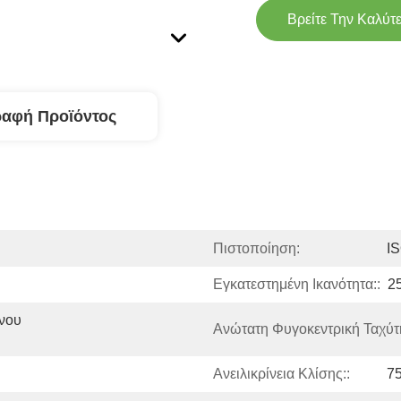
Βρείτε Την Καλύτ
ραφή Προϊόντος
Πιστοποίηση:
I
Εγκατεστημένη Ικανότητα::
2
νου 
Ανώτατη Φυγοκεντρική Ταχύτη
Ανειλικρίνεια Κλίσης::
75