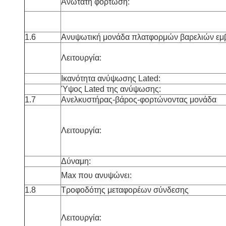
Ανώτατη φόρτωση:
1.6
Ανυψωτική μονάδα πλατφορμών βαρελιών εμ
Λειτουργία:
Ικανότητα ανύψωσης Lated:
Ύψος Lated της ανύψωσης:
1.7
Ανελκυστήρας-βάρος-φορτώνοντας μονάδα
Λειτουργία:
Δύναμη:
Max που ανυψώνει:
1.8
Τροφοδότης μεταφορέων σύνδεσης
Λειτουργία: