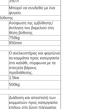
350 Λ
Μπορεί να συνδεθεί με ένα
ψυγείο.
βύθισης
Ανύψωση της εμβύθισης/
άντληση του βαρελιού στη
θέση βύθισης
750kg
950mm
Ο ανελκυστήρας και φορτώνει
τα κομμάτια προς κατεργασία
στο καλάθι, σύμφωνα με τα
στοιχεία βάρους
προδιάθεσης.
1.5kw
500kg
Διάδοση και αποστολή των
κομματιών προς κατεργασία
επάνω στη ζώνη πλέγματος