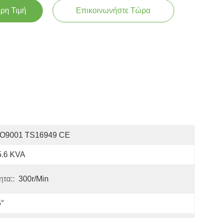
ερη Τιμή
Επικοινωνήστε Τώρα
SO9001 TS16949 CE
5.6 KVA
τα::
300r/min
°