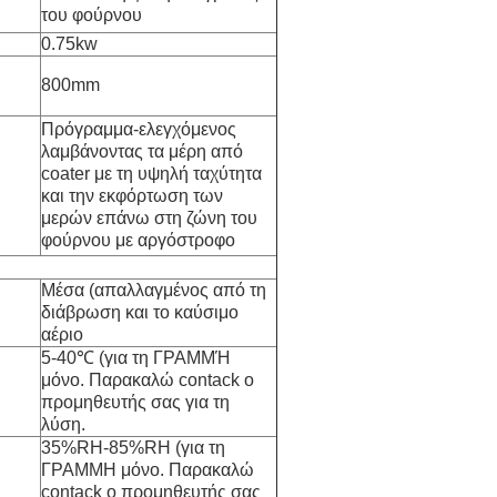
του φούρνου
0.75kw
800mm
Πρόγραμμα-ελεγχόμενος
λαμβάνοντας τα μέρη από
coater με τη υψηλή ταχύτητα
και την εκφόρτωση των
μερών επάνω στη ζώνη του
φούρνου με αργόστροφο
Μέσα (απαλλαγμένος από τη
διάβρωση και το καύσιμο
αέριο
5-40℃ (για τη ΓΡΑΜΜΉ
μόνο. Παρακαλώ contack ο
προμηθευτής σας για τη
λύση.
35%RH-85%RH (για τη
ΓΡΑΜΜΗ μόνο. Παρακαλώ
contack ο προμηθευτής σας