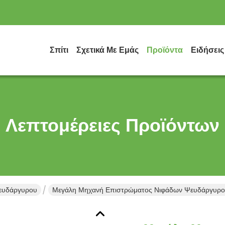
Σπίτι
Σχετικά Με Εμάς
Προϊόντα
Ειδήσεις
Λεπτομέρειες Προϊόντων
ευδάργυρου
Μεγάλη Μηχανή Επιστρώματος Νιφάδων Ψευδάργυρου