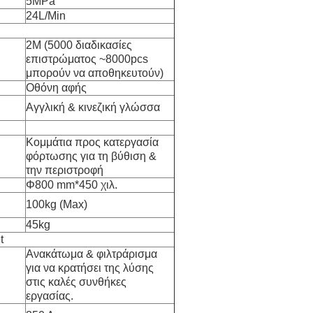
5MPa
24L/Min
2M (5000 διαδικασίες
επιστρώματος ~8000pcs
μπορούν να αποθηκευτούν)
Οθόνη αφής
Αγγλική & κινεζική γλώσσα
Κομμάτια προς κατεργασία
φόρτωσης για τη βύθιση &
την περιστροφή
Φ800 mm*450 χιλ.
100kg (Max)
45kg
t
Ανακάτωμα & φιλτράρισμα
για να κρατήσει της λύσης
στις καλές συνθήκες
εργασίας.