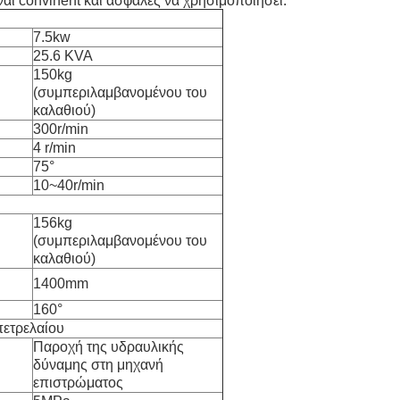
ναι convinent και ασφαλές να χρησιμοποιήσει.
7.5kw
25.6 KVA
150kg
(συμπεριλαμβανομένου του
καλαθιού)
300r/min
4 r/min
75°
10~40r/min
156kg
(συμπεριλαμβανομένου του
καλαθιού)
1400mm
160°
ετρελαίου
Παροχή της υδραυλικής
δύναμης στη μηχανή
επιστρώματος