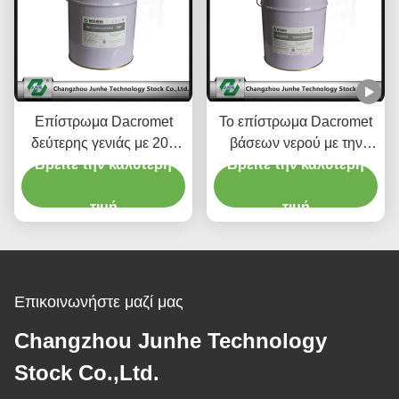
Επίστρωμα Dacromet
Το επίστρωμα Dacromet
δεύτερης γενιάς με 20 -
βάσεων νερού με την
επένδυση ψευδάργυρου
Βρείτε την καλύτερη
καλή ισοπεδώνοντας αξία
Βρείτε την καλύτερη
επιστρώματος ψεκασμού
pH προσκόλλησης είναι
της δεκαετίας του '60/
τιμή
3.8-5.2
τιμή
κασσίτερου της 60-
δεκαετίας του '90
Επικοινωνήστε μαζί μας
Changzhou Junhe Technology
Stock Co.,Ltd.