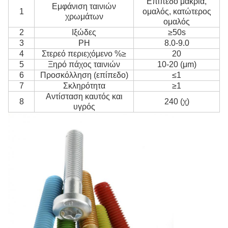
Επίπεδο μακριά,
Εμφάνιση ταινιών
1
ομαλός, κατώτερος
χρωμάτων
ομαλός
2
Ιξώδες
≥50s
3
PH
8.0-9.0
4
Στερεό περιεχόμενο %≥
20
5
Ξηρό πάχος ταινιών
10-20 (μm)
6
Προσκόλληση (επίπεδο)
≤1
7
Σκληρότητα
≥1
Αντίσταση καυτός και
8
240 (χ)
υγρός