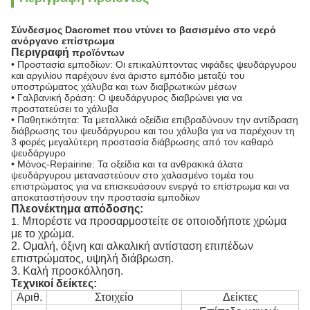
Σύνδεσμος
Dacromet που ντύνει το βασισμένο στο νερό
ανόργανο επίστρωμα
Περιγραφή
προϊόντων
• Προστασία εμποδίων: Οι επικαλύπτοντας νιφάδες ψευδάργυρου
και αργιλίου παρέχουν ένα άριστο εμπόδιο μεταξύ του
υποστρώματος χάλυβα και των διαβρωτικών μέσων
• Γαλβανική δράση: Ο ψευδάργυρος διαβρώνει για να
προστατεύσει το χάλυβα
• Παθητικότητα: Τα μεταλλικά οξείδια επιβραδύνουν την αντίδραση
διάβρωσης του ψευδάργυρου και του χάλυβα για να παρέχουν τη
3 φορές μεγαλύτερη προστασία διάβρωσης από τον καθαρό
ψευδάργυρο
• Μόνος-Repairine: Τα οξείδια και τα ανθρακικά άλατα
ψευδάργυρου μεταναστεύουν στο χαλασμένο τομέα του
επιστρώματος για να επισκευάσουν ενεργά το επίστρωμα και να
αποκαταστήσουν την προστασία εμποδίων
Πλεονέκτημα απόδοσης:
Μπορέστε να προσαρμοστείτε σε οποιοδήποτε χρώμα
1.
με το χρώμα.
2. Ομαλή, όξινη και αλκαλική αντίσταση επιπέδων
επιστρώματος, υψηλή διάβρωση.
3. Καλή προσκόλληση.
Τεχνικοί δείκτες:
Αριθ.
Στοιχείο
Δείκτες