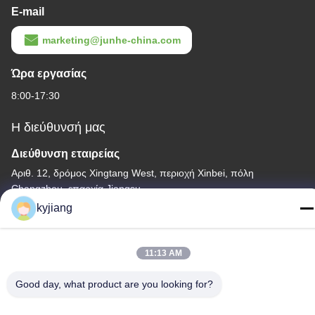
E-mail
marketing@junhe-china.com
Ώρα εργασίας
8:00-17:30
Η διεύθυνσή μας
Διεύθυνση εταιρείας
Αριθ. 12, δρόμος Xingtang West, περιοχή Xinbei, πόλη
Changzhou, επαρχία Jiangsu
kyjiang
Διεύθυνση εργοστασίου
Αριθ. 12, δρόμος Xingtang West, περιοχή Xinbei, πόλη
Changzhou, επαρχία Jiangsu
11:13 AM
τηλ
Good day, what product are you looking for?
86-133-8280-7820