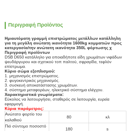
Περιγραφή Προϊόντος
Ημιαυτόματη γραμμή επιστρώματος μετάλλων κατάλληλη
για τη μεγάλη ανώτατη ικανότητα 1600kg κομματιών προς
κατεργασία/την ανώτατη ικανότητα 350L φόρτωσης χ
Περιγραφή προϊόντων
DSB D650 κατάλληλο για οποιαδήποτε είδη χρωμάτων νιφάδων
ψευδάργυρου και σχετικού τοπ παλτού, σφραγίδα, τεφλόν
επίστρωμα.
Κύριο σώμα εξοπλισμού:
1.
μηχανισμός επιστρώματος.
2.
φυγοκεντρικός μηχανισμός.
3.
συσκευή αποκατάστασης χρωμάτων.
4.
σύστημα μεταφορέων, ηλεκτρικό σύστημα ελέγχου.
Χαρακτηριστικά γνωρίσματα:
Εύκολος να λειτουργήσει, σταθερός σε λειτουργία, ευρεία
εφαρμογή.
Κύρια παράμετρος:
Ανώτατο φορτίο του
80
κλ
καλαθιού
Πιό σύντομο ποσοστό
180
s