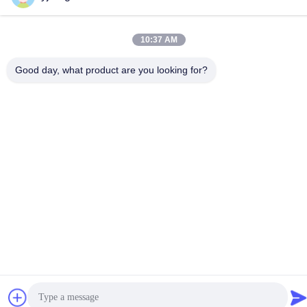
10:37 AM
Κίνα Καλή ποιότητα Επίστρωμα νιφάδων ψευδάργυρου
Good day, what product are you looking for?
Προμηθευτής. -2026 Changzhou Junhe Technology Stock
Co.,Ltd. Όλα τα δικαιώματα διατηρούνται.
Πολιτική απορρήτου
|
Sitemap