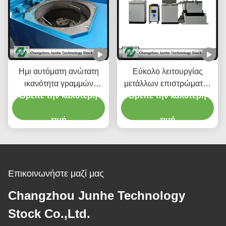
Ημι αυτόματη ανώτατη
Εύκολο λειτουργίας
ικανότητα γραμμών
μετάλλων επιστρώματος
επιστρώματος μετάλλων/
Βρείτε την καλύτερη
γραμμών κλίσης άσπρο/
Βρείτε την καλύτερη
μηχανών επιστρώματος
γκρίζο χρώμα μηχανών
νιφάδων ψευδάργυρου
τιμή
επιστρώματος τύπων
τιμή
400kg/Χ
μικρό
Επικοινωνήστε μαζί μας
Changzhou Junhe Technology
Stock Co.,Ltd.