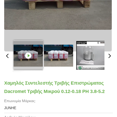
Χαμηλός Συντελεστής Τριβής Επιστρώματος
Dacromet Τριβής Μικρού 0.12-0.18 PH 3.8-5.2
Επωνυμία Μάρκας:
JUNHE