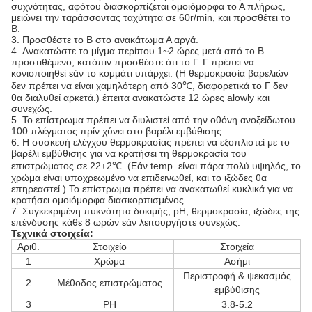
συχνότητας, αφότου διασκορπίζεται ομοιόμορφα το Α πλήρως,
μειώνει την ταράσσοντας ταχύτητα σε 60r/min, και προσθέτει το
Β.
3.
Προσθέστε το Β στο ανακάτωμα Α αργά.
4.
Ανακατώστε το μίγμα περίπου 1~2 ώρες μετά από το Β
προστιθέμενο, κατόπιν προσθέστε ότι το Γ. Γ πρέπει να
κονιοποιηθεί εάν το κομμάτι υπάρχει. (Η θερμοκρασία βαρελιών
δεν πρέπει να είναι χαμηλότερη από 30℃, διαφορετικά το Γ δεν
θα διαλυθεί αρκετά.) έπειτα ανακατώστε 12 ώρες alowly και
συνεχώς.
5.
Το επίστρωμα πρέπει να διυλιστεί από την οθόνη ανοξείδωτου
100 πλέγματος πρίν χύνει στο βαρέλι εμβύθισης.
6.
Η συσκευή ελέγχου θερμοκρασίας πρέπει να εξοπλιστεί με το
βαρέλι εμβύθισης για να κρατήσει τη θερμοκρασία του
επιστρώματος σε 22±2℃. (Εάν temp. είναι πάρα πολύ υψηλός, το
χρώμα είναι υποχρεωμένο να επιδεινωθεί, και το ιξώδες θα
επηρεαστεί.) Το επίστρωμα πρέπει να ανακατωθεί κυκλικά για να
κρατήσει ομοιόμορφα διασκορπισμένος.
7.
Συγκεκριμένη πυκνότητα δοκιμής, pH, θερμοκρασία, ιξώδες της
επένδυσης κάθε 8 ωρών εάν λειτουργήστε συνεχώς.
Τεχνικά στοιχεία:
Αριθ.
Στοιχείο
Στοιχεία
1
Χρώμα
Ασήμι
Περιστροφή & ψεκασμός
2
Μέθοδος επιστρώματος
εμβύθισης
3
PH
3.8-5.2