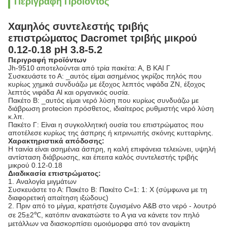
Περιγραφή Προϊόντος
Χαμηλός συντελεστής τριβής
επιστρώματος Dacromet τριβής μικρού
0.12-0.18 pH 3.8-5.2
Περιγραφή προϊόντων
Jh-9510 αποτελούνται από τρία πακέτα: Α, Β ΚΑΙ Γ
Συσκευάστε το Α: _αυτός είμαι ασημένιος γκρίζος πηλός που
κυρίως χημικά συνδυάζω με έξοχος λεπτός νιφάδα ZN, έξοχος
λεπτός νιφάδα Al και οργανικός ουσία.
Πακέτο Β: _αυτός είμαι νερό λύση που κυρίως συνδυάζω με
διάβρωση protecion πρόσθετος, ιδιαίτερος ρυθμιστής νερό λύση
κ.λπ.
Πακέτο Γ: Είναι η συγκολλητική ουσία του επιστρώματος που
αποτέλεσε κυρίως της άσπρης ή κιτρινωπής σκόνης κυτταρίνης.
Χαρακτηριστικά απόδοσης:
Η ταινία είναι ασημένια άσπρη, η καλή επιφάνεια τελειώνει, υψηλή
αντίσταση διάβρωσης, και έπειτα καλός συντελεστής τριβής
μικρού 0.12-0.18
Διαδικασία επιστρώματος:
1.
Αναλογία μιγμάτων
Συσκευάστε το Α: Πακέτο Β: Πακέτο C=1: 1: Χ (σύμφωνα με τη
διαφορετική απαίτηση ιξώδους)
2.
Πριν από το μίγμα, κρατήστε ζυγισμένο A&B στο νερό - λουτρό
σε 25±2℃, κατόπιν ανακατώστε το Α για να κάνετε τον πηλό
μετάλλων να διασκορπίσει ομοιόμορφα από τον αναμίκτη