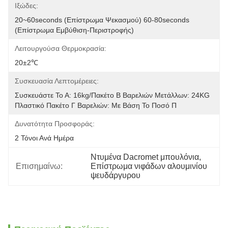
Ιξώδες:
20~60seconds (επίστρωμα Ψεκασμού) 60-80seconds 
(επίστρωμα Εμβύθιση-Περιστροφής)
Λειτουργούσα Θερμοκρασία:
20±2℃
Συσκευασία Λεπτομέρειες:
Συσκευάστε Το Α: 16kg/πακέτο Β Βαρελιών Μετάλλων: 24KG 
Πλαστικό Πακέτο Γ Βαρελιών: Με Βάση Το Ποσό Π
Δυνατότητα Προσφοράς:
2 Τόνοι Ανά Ημέρα
Ντυμένα Dacromet μπουλόνια
, 
Επισημαίνω:
Επίστρωμα νιφάδων αλουμινίου 
ψευδάργυρου