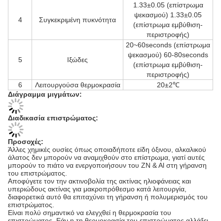
1.33±0.05 (επίστρωμα
ψεκασμού) 1.33±0.05
4
Συγκεκριμένη πυκνότητα
(επίστρωμα εμβύθιση-
περιστροφής)
20~60seconds (επίστρωμα
ψεκασμού) 60-80seconds
5
Ιξώδες
(επίστρωμα εμβύθιση-
περιστροφής)
6
Λειτουργούσα θερμοκρασία
20±2℃
Διάγραμμα μιγμάτων:
Διαδικασία επιστρώματος:
Προσοχές:
Άλλες χημικές ουσίες όπως οποιαδήποτε είδη όξινου, αλκαλικού
άλατος δεν μπορούν να αναμιχθούν στο επίστρωμα, γιατί αυτές
μπορούν το πιάτο να ενεργοποιήσουν του ZN & Al στη γήρανση
του επιστρώματος.
Αποφύγετε τον την ακτινοβολία της ακτίνας ηλιοφάνειας και
υπεριώδους ακτίνας για μακροπρόθεσμο κατά λειτουργία,
διαφορετικά αυτό θα επιταχύνει τη γήρανση ή πολυμερισμός του
επιστρώματος.
Είναι πολύ σημαντικό να ελεγχθεί η θερμοκρασία του
επιστρώματος. Εάν η τη θερμοκρασία του επιστρώματος αλλάξει