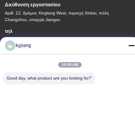
Διεύθυνση εργοστασίου
Αριθ. 12, δρόμος Xingtang West, περιοχή Xinbei, πόλη
Changzhou, επαρχία Jiangsu
τηλ
86-133-8280-7820
kyjiang
10:59 AM
Κίνα Καλή ποιότητα Επίστρωμα νιφάδων ψευδάργυρου
Good day, what product are you looking for?
Προμηθευτής. -2026 Changzhou Junhe Technology Stock
Co.,Ltd. Όλα τα δικαιώματα διατηρούνται.
Πολιτική απορρήτου
|
Sitemap