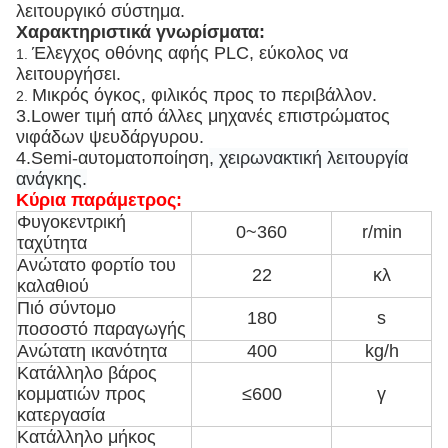
λειτουργικό σύστημα.
Χαρακτηριστικά γνωρίσματα:
Έλεγχος οθόνης αφής PLC, εύκολος να
1.
λειτουργήσει.
Μικρός όγκος, φιλικός προς το περιβάλλον.
2.
3.Lower τιμή από άλλες μηχανές επιστρώματος
νιφάδων ψευδάργυρου.
4.Semi-αυτοματοποίηση
, χειρωνακτική λειτουργία
ανάγκης.
Κύρια παράμετρος:
Φυγοκεντρική
0~360
r/min
ταχύτητα
Ανώτατο φορτίο του
22
κλ
καλαθιού
Πιό σύντομο
180
s
ποσοστό παραγωγής
Ανώτατη ικανότητα
400
kg/h
Κατάλληλο βάρος
κομματιών προς
≤600
γ
κατεργασία
Κατάλληλο μήκος