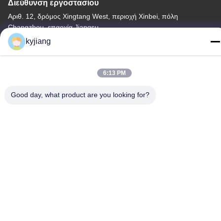
Διεύθυνση εργοστασίου
Αριθ. 12, δρόμος Xingtang West, περιοχή Xinbei, πόλη
Changzhou, επαρχία Jiangsu
kyjiang
τηλ
86-133-8280-7820
6:13 PM
Good day, what product are you looking for?
Κίνα Καλή ποιότητα Επίστρωμα νιφάδων ψευδάργυρου
Προμηθευτής. -2026 Changzhou Junhe Technology Stock
Co.,Ltd. Όλα τα δικαιώματα διατηρούνται.
Πολιτική απορρήτου
|
Sitemap